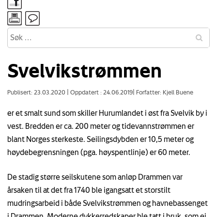
Svelvikstrømmen
Publisert: 23.03.2020
|
Oppdatert : 24.06.2019
|
Forfatter: Kjell Buene
er et smalt sund som skiller Hurumlandet i øst fra Svelvik by i
vest. Bredden er ca. 200 meter og tidevannstrømmen er
blant Norges sterkeste. Seilingsdybden er 10,5 meter og
høydebegrensningen (pga. høyspentlinje) er 60 meter.
De stadig større seilskutene som anløp Drammen var
årsaken til at det fra 1740 ble igangsatt et storstilt
mudringsarbeid i både Svelvikstrømmen og havnebassenget
i Drammen. Moderne dykkerredskaper ble tatt i bruk, som ei