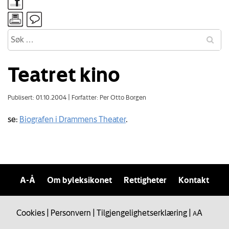
Teatret kino
Publisert: 01.10.2004
|
Forfatter: Per Otto Borgen
se:
Biografen i Drammens Theater
.
A-Å
Om byleksikonet
Rettigheter
Kontakt
Cookies
|
Personvern
|
Tilgjengelighetserklæring
|
A
A