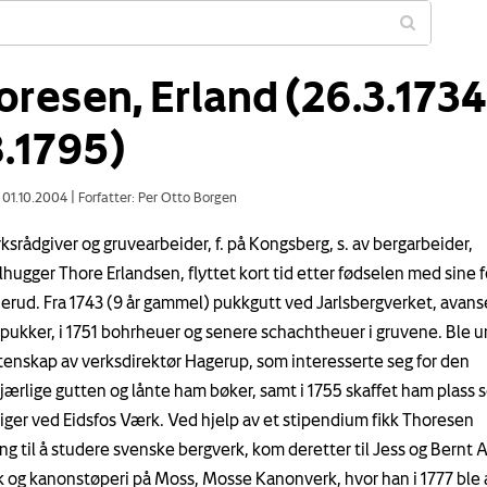
oresen, Erland (26.3.1734
8.1795)
: 01.10.2004
|
Forfatter: Per Otto Borgen
ksrådgiver og gruvearbeider, f. på Kongsberg, s. av bergarbeider,
lhugger Thore Erlandsen, flyttet kort tid etter fødselen med sine 
nerud. Fra 1743 (9 år gammel) pukkgutt ved Jarlsbergverket, avanse
l pukker, i 1751 bohrheuer og senere schachtheuer i gruvene. Ble u
itenskap av verksdirektør Hagerup, som interesserte seg for den
jærlige gutten og lånte ham bøker, samt i 1755 skaffet ham plass 
iger ved Eidsfos Værk. Ved hjelp av et stipendium fikk Thoresen
ng til å studere svenske bergverk, kom deretter til Jess og Bernt 
k og kanonstøperi på Moss, Mosse Kanonverk, hvor han i 1777 ble 