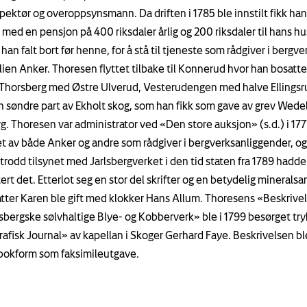
pektør og overoppsynsmann. Da driften i 1785 ble innstilt fikk han
 med en pensjon på 400 riksdaler årlig og 200 riksdaler til hans hu
an falt bort før henne, for å stå til tjeneste som rådgiver i bergv
ilien Anker. Thoresen flyttet tilbake til Konnerud hvor han bosatte
Thorsberg med Østre Ulverud, Vesterudengen med halve Ellingsr
en søndre part av Ekholt skog, som han fikk som gave av grev Wede
rg. Thoresen var administrator ved «Den store auksjon» (s.d.) i 177
t av både Anker og andre som rådgiver i bergverksanliggender, og
trodd tilsynet med Jarlsbergverket i den tid staten fra 1789 hadde
rt det. Etterlot seg en stor del skrifter og en betydelig mineralsa
tter Karen ble gift med klokker Hans Allum. Thoresens «Beskrive
lsbergske sølvhaltige Blye- og Kobberverk» ble i 1799 besørget try
afisk Journal» av kapellan i Skoger Gerhard Faye. Beskrivelsen ble
i bokform som faksimileutgave.