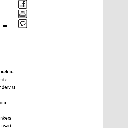
 –
foreldre
rte i
ndervist
som
Ankers
ansatt