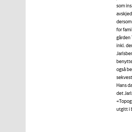
som ins
avskjed
dersom h
for fam
gården 
inkl. d
Jarlsbe
benytte
også be
sekveste
Hans da
det Jar
«Topogr
utgitt 