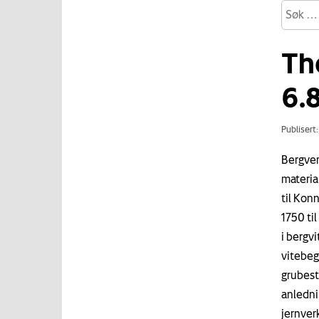
Th
6.
Publisert
Bergver
materia
til Kon
1750 ti
i bergv
vitebeg
grubest
anledni
jernver