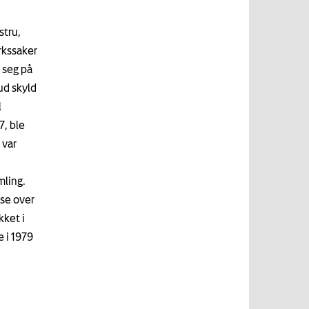
stru,
erkssaker
 seg på
ud skyld
l
7, ble
 var
mling.
lse over
kket i
 i 1979