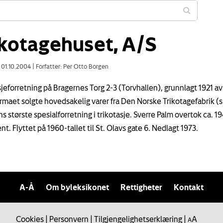
ikotagehuset, A/S
: 01.10.2004
|
Forfatter: Per Otto Borgen
sjeforretning på Bragernes Torg 2-3 (Torvhallen), grunnlagt 1921 av
irmaet solgte hovedsakelig varer fra Den Norske Trikotagefabrik (s
ns største spesialforretning i trikotasje. Sverre Palm overtok ca. 
t. Flyttet på 1960-tallet til St. Olavs gate 6. Nedlagt 1973.
A-Å
Om byleksikonet
Rettigheter
Kontakt
Cookies
|
Personvern
|
Tilgjengelighetserklæring
|
A
A