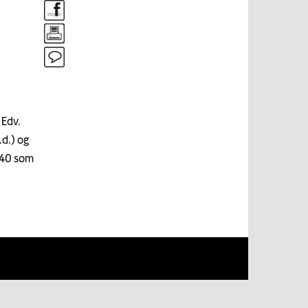
 Edv.
.d.) og
1940 som