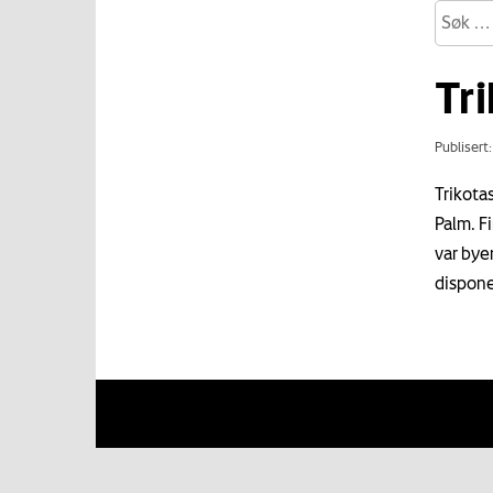
Tr
Publisert
Trikota
Palm. F
var bye
disponen