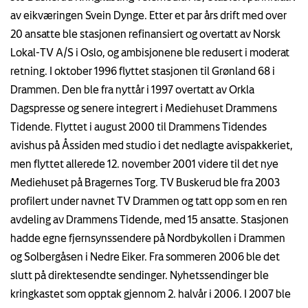
av eikværingen Svein Dynge. Etter et par års drift med over
20 ansatte ble stasjonen refinansiert og overtatt av Norsk
Lokal-TV A/S i Oslo, og ambisjonene ble redusert i moderat
retning. I oktober 1996 flyttet stasjonen til Grønland 68 i
Drammen. Den ble fra nyttår i 1997 overtatt av Orkla
Dagspresse og senere integrert i Mediehuset Drammens
Tidende. Flyttet i august 2000 til Drammens Tidendes
avishus på Åssiden med studio i det nedlagte avispakkeriet,
men flyttet allerede 12. november 2001 videre til det nye
Mediehuset på Bragernes Torg. TV Buskerud ble fra 2003
profilert under navnet TV Drammen og tatt opp som en ren
avdeling av Drammens Tidende, med 15 ansatte. Stasjonen
hadde egne fjernsynssendere på Nordbykollen i Drammen
og Solbergåsen i Nedre Eiker. Fra sommeren 2006 ble det
slutt på direktesendte sendinger. Nyhetssendinger ble
kringkastet som opptak gjennom 2. halvår i 2006. I 2007 ble