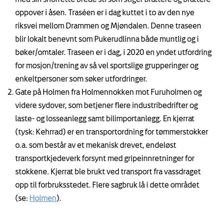
oppover i åsen. Traséen er i dag kuttet i to av den nye
riksvei mellom Drammen og Mjøndalen. Denne traseen
blir lokalt benevnt som Pukerudlinna både muntlig og i
bøker/omtaler. Traseen er i dag, i 2020 en yndet utfordring
for mosjon/trening av så vel sportslige grupperinger og
enkeltpersoner som søker utfordringer.
Gate på Holmen fra Holmennokken mot Furuholmen og
videre sydover, som betjener flere industribedrifter og
laste- og losseanlegg samt bilimportanlegg. En kjerrat
(tysk: Kehrrad) er en transportordning for tømmerstokker
o.a. som består av et mekanisk drevet, endeløst
transportkjedeverk forsynt med gripeinnretninger for
stokkene. Kjerrat ble brukt ved transport fra vassdraget
opp til forbruksstedet. Flere sagbruk lå i dette området
(se:
Holmen
).