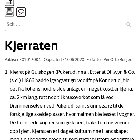
Kjerraten
Publisert: 01.01.2004
|
Oppdatert : 18.06.2020
|
Forfatter: Per Otto Borgen
Kjerrat på Gulskogen (Pukerudlinna). Etter at Dillwyn & Co.
(s.d.) i 1866 hadde igangsatt gruvedrift på Konnerud, ble
det fra kollens nordre side anlagt en meget kostbar kjerrat,
ca. 2 km lang, rett ned til knuseverket som lå ved
Drammenselven ved Pukerud, samt skinnegang til de
forskjellige skeideplasser, hvor malmen ble lesset i vogner.
De fullastede vogner som gikk ned, trakk tomme vogner
opp igjen. Kjerraten er i dag et kulturminne i landskapet
med sin snorrette brede sti som stiger brattere og brattere