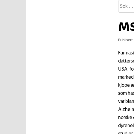
MS
Publisert
Farmasi
datters
USA, fo
markede
kjøpe æ
som had
var blan
Alzheim
norske 
dyrehel
studier 