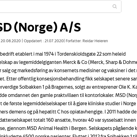
D (Norge) A/S
: 20.08.2020
|
Oppdatert : 21.07.2020
|
Forfatter: Reidar Heieren
bedrift etablert i mai 1974 i Tordenskioldsgate 22 som heleid
elskap av legemiddelgiganten Merck & Co (Merck, Sharp & Dohme
r salg og markedsføring av konsernets medisiner og vaksiner i det
t. Etter offentlig konsesjonsbehandling fikk selskapet senere s
rverdige Solbakken 1 på Bragernes, solgt av entreprenør Ole K. Ka
de omdannet den gamle praktvillaen til kontorlokaler. MSD (Nor
t de første legemiddelselskaper til å gjøre kliniske studier i Norge
ers demens og på hepatitt C hos opiatavhengige. I 2011 hadde de
datterselskapet totalt 160 ansatte, hvorav 40 var sysselsatt innen
se, gjennom MSD Animal Health i Bergen. Selskapets pågående k
inkluderte 4500 norske pasienter. Flyttet i 2012 fra Solbakken 1 ti