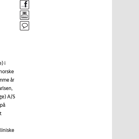
) i
 norske
amme år
rlsen,
ge) A/S
 på
t
liniske
l