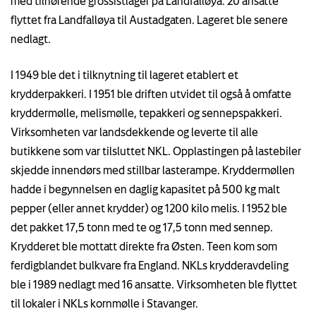
med tilhørende grossistlager på Landfalløya. 20 ansatte
flyttet fra Landfalløya til Austadgaten. Lageret ble senere
nedlagt.
I 1949 ble det i tilknytning til lageret etablert et
krydderpakkeri. I 1951 ble driften utvidet til også å omfatte
kryddermølle, melismølle, tepakkeri og sennepspakkeri.
Virksomheten var landsdekkende og leverte til alle
butikkene som var tilsluttet NKL. Opplastingen på lastebiler
skjedde innendørs med stillbar lasterampe. Kryddermøllen
hadde i begynnelsen en daglig kapasitet på 500 kg malt
pepper (eller annet krydder) og 1200 kilo melis. I 1952 ble
det pakket 17,5 tonn med te og 17,5 tonn med sennep.
Krydderet ble mottatt direkte fra Østen. Teen kom som
ferdigblandet bulkvare fra England. NKLs krydderavdeling
ble i 1989 nedlagt med 16 ansatte. Virksomheten ble flyttet
til lokaler i NKLs kornmølle i Stavanger.