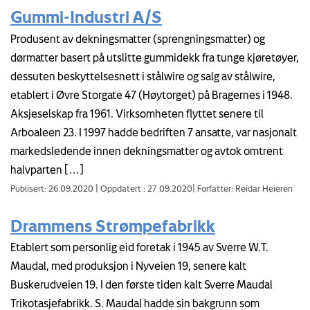
Gummi-Industri A/S
Produsent av dekningsmatter (sprengningsmatter) og
dørmatter basert på utslitte gummidekk fra tunge kjøretøyer,
dessuten beskyttelsesnett i stålwire og salg av stålwire,
etablert i Øvre Storgate 47 (Høytorget) på Bragernes i 1948.
Aksjeselskap fra 1961. Virksomheten flyttet senere til
Arboaleen 23. I 1997 hadde bedriften 7 ansatte, var nasjonalt
markedsledende innen dekningsmatter og avtok omtrent
halvparten […]
Publisert: 26.09.2020
|
Oppdatert : 27.09.2020
|
Forfatter: Reidar Heieren
Drammens Strømpefabrikk
Etablert som personlig eid foretak i 1945 av Sverre W.T.
Maudal, med produksjon i Nyveien 19, senere kalt
Buskerudveien 19. I den første tiden kalt Sverre Maudal
Trikotasjefabrikk. S. Maudal hadde sin bakgrunn som