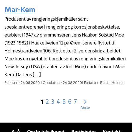
Mar-Kem
Produsent av rengjøringskjemikalier samt
spesialentreprenør i rengjøring og korrosjonsbeskyttelse,
etablert i 1947 av drammenseren Jens Haakon Solstad Moe
(1923-1982) i Haukeliveien 12 på Øren, senere flyttet til
Holmestrandveien 106. Rett etter 2. verdenskrig arbeidet
Moe hos en nyetablert produsent av rengjøringskjemikalier i
New Jersey i USA (etablert av Rolf Moe) under navnet Mar-
Kem. Da Jens […]
Publisert: 24.08.2020
|
Oppdatert : 24.08.2020
|
Forfatter: Reidar Heieren
1
2
3
4
5
6
7
Neste
A-Å
Om byleksikonet
Rettigheter
Kontakt