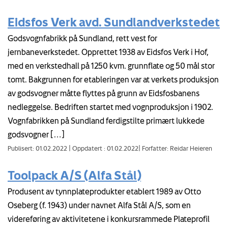
Eidsfos Verk avd. Sundlandverkstedet
Godsvognfabrikk på Sundland, rett vest for
jernbaneverkstedet. Opprettet 1938 av Eidsfos Verk i Hof,
med en verkstedhall på 1250 kvm. grunnflate og 50 mål stor
tomt. Bakgrunnen for etableringen var at verkets produksjon
av godsvogner måtte flyttes på grunn av Eidsfosbanens
nedleggelse. Bedriften startet med vognproduksjon i 1902.
Vognfabrikken på Sundland ferdigstilte primært lukkede
godsvogner […]
Publisert: 01.02.2022
|
Oppdatert : 01.02.2022
|
Forfatter: Reidar Heieren
Toolpack A/S (Alfa Stål)
Produsent av tynnplateprodukter etablert 1989 av Otto
Oseberg (f. 1943) under navnet Alfa Stål A/S, som en
videreføring av aktivitetene i konkursrammede Plateprofil