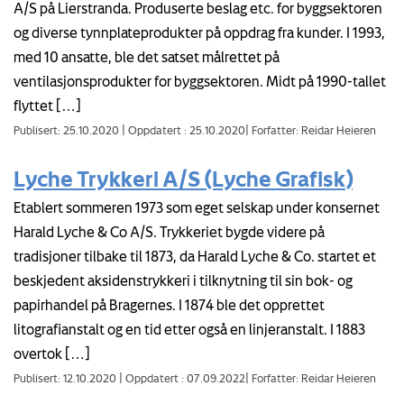
A/S på Lierstranda. Produserte beslag etc. for byggsektoren
og diverse tynnplateprodukter på oppdrag fra kunder. I 1993,
med 10 ansatte, ble det satset målrettet på
ventilasjonsprodukter for byggsektoren. Midt på 1990-tallet
flyttet […]
Publisert: 25.10.2020
|
Oppdatert : 25.10.2020
|
Forfatter: Reidar Heieren
Lyche Trykkeri A/S (Lyche Grafisk)
Etablert sommeren 1973 som eget selskap under konsernet
Harald Lyche & Co A/S. Trykkeriet bygde videre på
tradisjoner tilbake til 1873, da Harald Lyche & Co. startet et
beskjedent aksidenstrykkeri i tilknytning til sin bok- og
papirhandel på Bragernes. I 1874 ble det opprettet
litografianstalt og en tid etter også en linjeranstalt. I 1883
overtok […]
Publisert: 12.10.2020
|
Oppdatert : 07.09.2022
|
Forfatter: Reidar Heieren