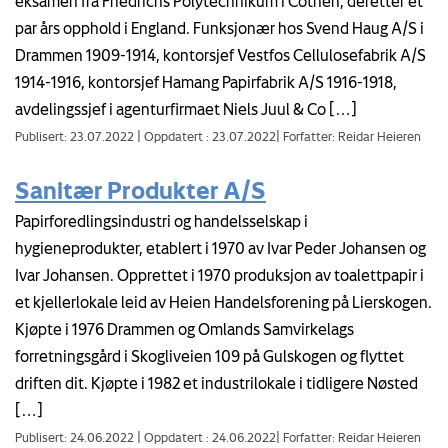
eksamen fra Friedrichs Polytechnikum i Cöthen, deretter et
par års opphold i England. Funksjonær hos Svend Haug A/S i
Drammen 1909-1914, kontorsjef Vestfos Cellulosefabrik A/S
1914-1916, kontorsjef Hamang Papirfabrik A/S 1916-1918,
avdelingssjef i agenturfirmaet Niels Juul & Co […]
Publisert: 23.07.2022
|
Oppdatert : 23.07.2022
|
Forfatter: Reidar Heieren
Sanitær Produkter A/S
Papirforedlingsindustri og handelsselskap i
hygieneprodukter, etablert i 1970 av Ivar Peder Johansen og
Ivar Johansen. Opprettet i 1970 produksjon av toalettpapir i
et kjellerlokale leid av Heien Handelsforening på Lierskogen.
Kjøpte i 1976 Drammen og Omlands Samvirkelags
forretningsgård i Skogliveien 109 på Gulskogen og flyttet
driften dit. Kjøpte i 1982 et industrilokale i tidligere Nøsted
[…]
Publisert: 24.06.2022
|
Oppdatert : 24.06.2022
|
Forfatter: Reidar Heieren