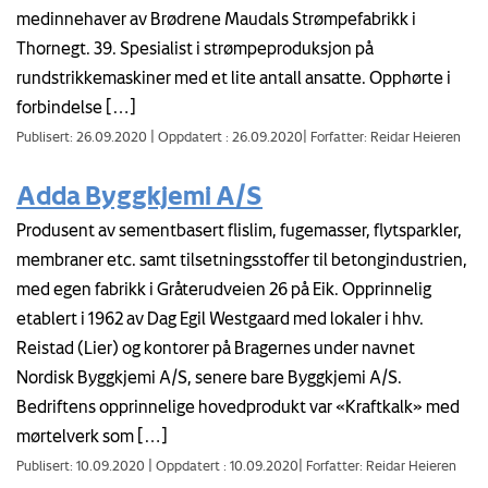
medinnehaver av Brødrene Maudals Strømpefabrikk i
Thornegt. 39. Spesialist i strømpeproduksjon på
rundstrikkemaskiner med et lite antall ansatte. Opphørte i
forbindelse […]
Publisert: 26.09.2020
|
Oppdatert : 26.09.2020
|
Forfatter: Reidar Heieren
Adda Byggkjemi A/S
Produsent av sementbasert flislim, fugemasser, flytsparkler,
membraner etc. samt tilsetningsstoffer til betongindustrien,
med egen fabrikk i Gråterudveien 26 på Eik. Opprinnelig
etablert i 1962 av Dag Egil Westgaard med lokaler i hhv.
Reistad (Lier) og kontorer på Bragernes under navnet
Nordisk Byggkjemi A/S, senere bare Byggkjemi A/S.
Bedriftens opprinnelige hovedprodukt var «Kraftkalk» med
mørtelverk som […]
Publisert: 10.09.2020
|
Oppdatert : 10.09.2020
|
Forfatter: Reidar Heieren