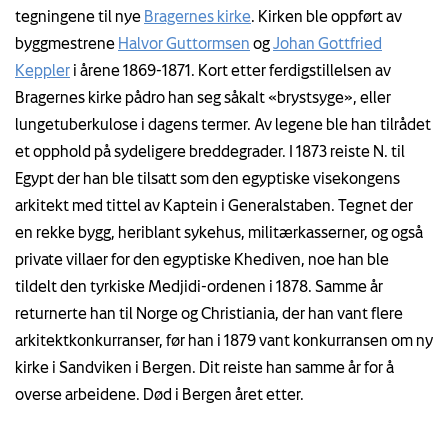
tegningene til nye
Bragernes kirke
. Kirken ble oppført av
byggmestrene
Halvor Guttormsen
og
Johan Gottfried
Keppler
i årene 1869-1871. Kort etter ferdigstillelsen av
Bragernes kirke pådro han seg såkalt «brystsyge», eller
lungetuberkulose i dagens termer. Av legene ble han tilrådet
et opphold på sydeligere breddegrader. I 1873 reiste N. til
Egypt der han ble tilsatt som den egyptiske visekongens
arkitekt med tittel av Kaptein i Generalstaben. Tegnet der
en rekke bygg, heriblant sykehus, militærkasserner, og også
private villaer for den egyptiske Khediven, noe han ble
tildelt den tyrkiske Medjidi-ordenen i 1878. Samme år
returnerte han til Norge og Christiania, der han vant flere
arkitektkonkurranser, før han i 1879 vant konkurransen om ny
kirke i Sandviken i Bergen. Dit reiste han samme år for å
overse arbeidene. Død i Bergen året etter.