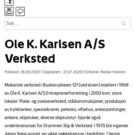
Ole K. Karlsen A/S
Verksted
Publisert: 18.08.2020
|
Oppdatert : 21.07.2020
|
Forfatter: Reidar Heieren
Mekanisk verksted i Buskerudveien 121 (ved elven) etablert i 1968
av Ole K. Karlsen A/S Entreprenørforretning i 2000 kvm. store
lokaler. Plate- og sveiseverksted, stålkonstruksjoner, produksjon
av trykktanker, spesialkraner, pelesko, viftehus, ankerpontonger,
ankere, skipsluker, diverse skipsutstyr. Gjorde også
underleveranser for Drammen Slip & Verksted. I 1970 ble ingeniør
Johan Sveia ansatt, en viktig nøkkelperson i bedriften. I første