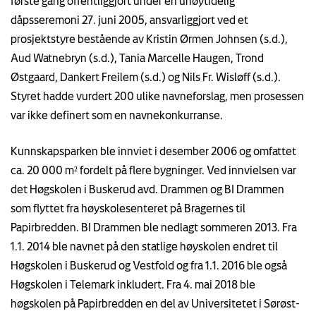
første gang offentliggjort under en uhøytidelig
dåpsseremoni 27. juni 2005, ansvarliggjort ved et
prosjektstyre bestående av Kristin Ørmen Johnsen (s.d.),
Aud Watnebryn (s.d.), Tania Marcelle Haugen, Trond
Østgaard, Dankert Freilem (s.d.) og Nils Fr. Wisløff (s.d.).
Styret hadde vurdert 200 ulike navneforslag, men prosessen
var ikke definert som en navnekonkurranse.
Kunnskapsparken ble innviet i desember 2006 og omfattet
ca. 20 000 m² fordelt på flere bygninger. Ved innvielsen var
det Høgskolen i Buskerud avd. Drammen og BI Drammen
som flyttet fra høyskolesenteret på Bragernes til
Papirbredden. BI Drammen ble nedlagt sommeren 2013. Fra
1.1. 2014 ble navnet på den statlige høyskolen endret til
Høgskolen i Buskerud og Vestfold og fra 1.1. 2016 ble også
Høgskolen i Telemark inkludert. Fra 4. mai 2018 ble
høgskolen på Papirbredden en del av Universitetet i Sørøst-