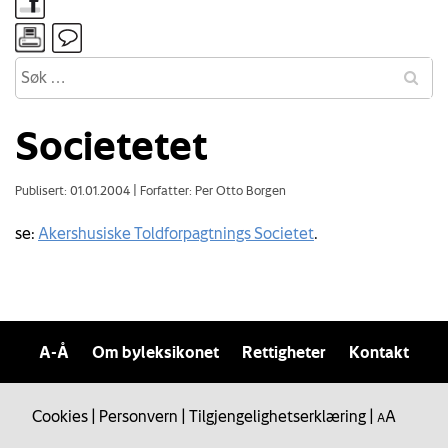
Societetet
Publisert: 01.01.2004
|
Forfatter: Per Otto Borgen
se:
Akershusiske Toldforpagtnings Societet
.
A-Å
Om byleksikonet
Rettigheter
Kontakt
Cookies
|
Personvern
|
Tilgjengelighetserklæring
|
A
A