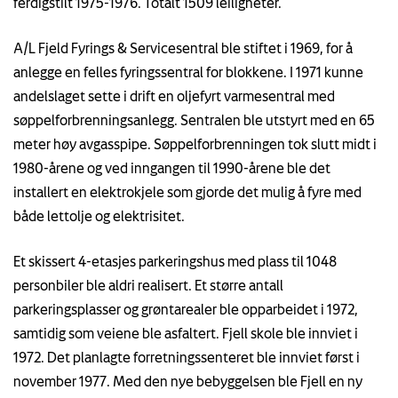
ferdigstilt 1975-1976. Totalt 1509 leiligheter.
A/L Fjeld Fyrings & Servicesentral ble stiftet i 1969, for å
anlegge en felles fyringssentral for blokkene. I 1971 kunne
andelslaget sette i drift en oljefyrt varmesentral med
søppelforbrenningsanlegg. Sentralen ble utstyrt med en 65
meter høy avgasspipe. Søppelforbrenningen tok slutt midt i
1980-årene og ved inngangen til 1990-årene ble det
installert en elektrokjele som gjorde det mulig å fyre med
både lettolje og elektrisitet.
Et skissert 4-etasjes parkeringshus med plass til 1048
personbiler ble aldri realisert. Et større antall
parkeringsplasser og grøntarealer ble opparbeidet i 1972,
samtidig som veiene ble asfaltert. Fjell skole ble innviet i
1972. Det planlagte forretningssenteret ble innviet først i
november 1977. Med den nye bebyggelsen ble Fjell en ny