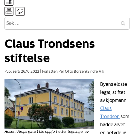
Claus Trondsens
stiftelse
Publisert: 26.10.2022
|
Forfatter: Per Otto Borgen/Sindre Vik
Byens eldste
legat, stiftet
av kjøpmann
Claus
Trondsen
som
hadde arvet
Huset i Arups gate 1 ble oppført etter tegninger av
en betydelig