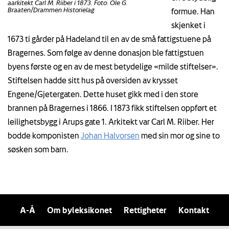
aarkitekt Carl M. Riiber i 1873. Foto: Ole G.
Braaten/Drammen Historielag
formue. Han
skjenket i
1673 ti gårder på Hadeland til en av de små fattigstuene på
Bragernes. Som følge av denne donasjon ble fattigstuen
byens første og en av de mest betydelige «milde stiftelser».
Stiftelsen hadde sitt hus på oversiden av krysset
Engene/Gjetergaten. Dette huset gikk med i den store
brannen på Bragernes i 1866. I 1873 fikk stiftelsen oppført et
leilighetsbygg i Arups gate 1. Arkitekt var Carl M. Riiber. Her
bodde komponisten
Johan Halvorsen
med sin mor og sine to
søsken som barn.
A-Å
Om byleksikonet
Rettigheter
Kontakt