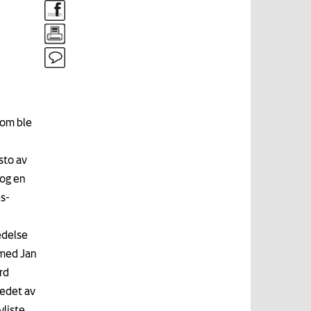
som ble
sto av
 og en
es-
edelse
 med Jan
rd
ledet av
liste