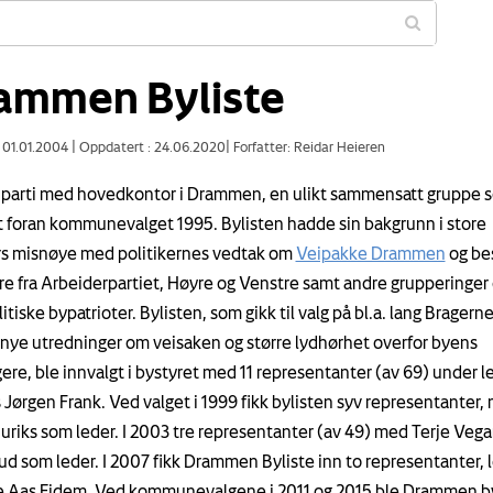
ammen Byliste
: 01.01.2004
|
Oppdatert : 24.06.2020
|
Forfatter: Reidar Heieren
k parti med hovedkontor i Drammen, en ulikt sammensatt gruppe 
t foran kommunevalget 1995. Bylisten hadde sin bakgrunn i store
s misnøye med politikernes vedtak om
Veipakke Drammen
og be
re fra Arbeiderpartiet, Høyre og Venstre samt andre grupperinger
itiske bypatrioter. Bylisten, som gikk til valg på bl.a. lang Bragern
 nye utredninger om veisaken og større lydhørhet overfor byens
ere, ble innvalgt i bystyret med 11 representanter (av 69) under l
 Jørgen Frank. Ved valget i 1999 fikk bylisten syv representanter,
Juriks som leder. I 2003 tre representanter (av 49) med Terje Vega
d som leder. I 2007 fikk Drammen Byliste inn to representanter, 
e Aas Eidem. Ved kommunevalgene i 2011 og 2015 ble Drammen by