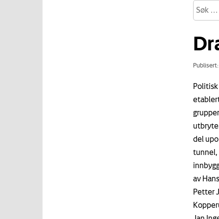
Dr
Publisert
Politis
etabler
grupper
utbryte
del upol
tunnel,
innbygg
av Hans
Petter 
Kopperu
Jan Ing