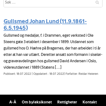
Gullsmed Johan Lund (11.9.1861-
6.5.1945)
Gullsmed og medaljør, f. i Drammen, eget verksted i Ole
Steens gate 3 etablert i desember i 1899. Utdannet som
gullsmed hos O. Hæhre på Bragernes, der han arbeidet i ti år
etter at han var utlært. Deretter ansatt som formann i siselør-
og gravøravdelingen hos gullsmed David Andersen i Oslo,
videreutdannet i 1889 (Statens […]
Publisert: 18.07.2022
|
Oppdatert : 18.07.2022
|
Forfatter: Reidar Heieren
A-Å
Om byleksikonet
Rettigheter
Kontakt