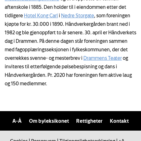
aftenskole i 1885. Den holder til i eiendommen etter det
tidligere
Hotel Kong Carl
i
Nedre Storgate
, som foreningen
kjøpte for kr. 30.000 i 1890. Håndverkergården brant ned i
1982 og ble gjenoppført to år senere. 30. april er Håndverkets
dag i Drammen. På denne dagen står foreningen sammen
med fagopplæringsseksjonen i fylkeskommunen, der det
overrekkes svenne- og mesterbrev i
Drammens Teater
og
inviteres til etterfølgende pølsebespisning og dans i
Håndverkergården. Pr. 2020 har foreningen fem aktive laug
og 150 medlemmer.
A-Å
Om byleksikonet
Rettigheter
Kontakt
Cookies
|
Personvern
|
Tilgjengelighetserklæring
|
A