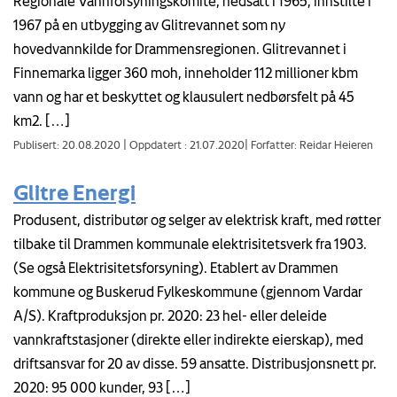
Regionale Vannforsyningskomite, nedsatt i 1965, innstilte i
1967 på en utbygging av Glitrevannet som ny
hovedvannkilde for Drammensregionen. Glitrevannet i
Finnemarka ligger 360 moh, inneholder 112 millioner kbm
vann og har et beskyttet og klausulert nedbørsfelt på 45
km2. […]
Publisert: 20.08.2020
|
Oppdatert : 21.07.2020
|
Forfatter: Reidar Heieren
Glitre Energi
Produsent, distributør og selger av elektrisk kraft, med røtter
tilbake til Drammen kommunale elektrisitetsverk fra 1903.
(Se også Elektrisitetsforsyning). Etablert av Drammen
kommune og Buskerud Fylkeskommune (gjennom Vardar
A/S). Kraftproduksjon pr. 2020: 23 hel- eller deleide
vannkraftstasjoner (direkte eller indirekte eierskap), med
driftsansvar for 20 av disse. 59 ansatte. Distribusjonsnett pr.
2020: 95 000 kunder, 93 […]