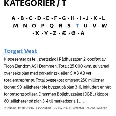
KATEGORIER / T
A
B
C
D
E
F
G
H
I
J
K
L
M
N
O
P
Q
R
S
T
U
V
W
X
Y
Z
Æ
Ø
Å
Torget Vest
Kjøpesenter og leilighetsgård i Rådhusgaten 2, oppført av
Ticon Eiendom AS i Drammen. Totalt 25 000 kvm. gulvareal
over seks plan med parkeringskjeller. SIAB AB var
totalentreprenør. Total byggekost omtrent 250 millioner
kroner. 99 leiligheter ble bygget på plan 3-6, inkludert enhet
for omsorgsboliger. Drammen Boligbyggelag (DBBL) kjøpte
60 leiligheter på plan 3-4 til markedspris. […]
Publisert: 01.10.2004
|
Oppdatert : 27.04.2021
|
Forfatter: Reidar Heieren