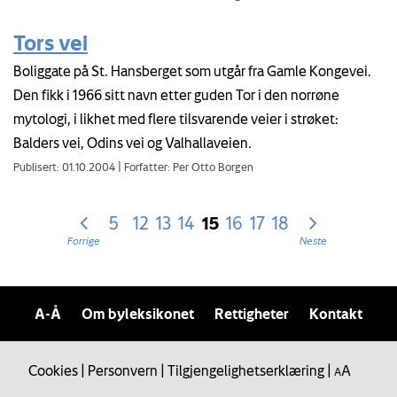
Tors vei
Boliggate på St. Hansberget som utgår fra Gamle Kongevei.
Den fikk i 1966 sitt navn etter guden Tor i den norrøne
mytologi, i likhet med flere tilsvarende veier i strøket:
Balders vei, Odins vei og Valhallaveien.
Publisert: 01.10.2004
|
Forfatter: Per Otto Borgen
5
12
13
14
15
16
17
18
Forrige
Neste
A-Å
Om byleksikonet
Rettigheter
Kontakt
Cookies
|
Personvern
|
Tilgjengelighetserklæring
|
A
A