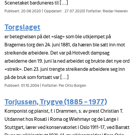
Scenetaket barduneres til […]
Publisert: 20.08.2020
|
Oppdatert : 27.07.2020
|
Forfatter: Reidar Heieren
Torgslaget
er betegnelsen på det «slag» som ble utkjempet på
Bragernes torg den 24. juni 1881, da hæren ble satt inn mot
streikende arbeidere. Det var på Hotvedt dampsag
arbeiderne den 19. juni la ned arbeidet og brukte det nye ord
«streik». Den 23. juni trengte streikende arbeidere seg inn
på de bruk som fortsatt var […]
Publisert: 01.10.2004
|
Forfatter: Per Otto Borgen
Torjussen, Trygve (1885 – 1977)
Komponist og pianist, f. i Drammen, s. av prest Christian T.
Utdannet hos Rosati i Roma og Wiehmayr og de Lange i
Stuttgart, lærer ved konservatoriet i Oslo 1911-17, ved Barratt