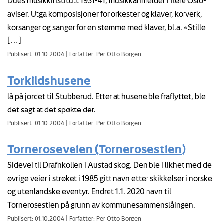
Dues musikkinstitutt 1931-41, musikkanmelder i flere Oslo-
aviser. Utga komposisjoner for orkester og klaver, korverk,
korsanger og sanger for en stemme med klaver, bl.a. «Stille
[…]
Publisert: 01.10.2004
|
Forfatter: Per Otto Borgen
Torkildshusene
lå på jordet til Stubberud. Etter at husene ble fraflyttet, ble
det sagt at det spøkte der.
Publisert: 01.10.2004
|
Forfatter: Per Otto Borgen
Torneroseveien (Tornerosestien)
Sidevei til Drafnkollen i Austad skog. Den ble i likhet med de
øvrige veier i strøket i 1985 gitt navn etter skikkelser i norske
og utenlandske eventyr. Endret 1.1. 2020 navn til
Tornerosestien på grunn av kommunesammenslåingen.
Publisert: 01.10.2004
|
Forfatter: Per Otto Borgen