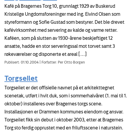
Kafé på Bragernes Torg 10, grunnlagt 1929 av Buskerud
Kristelige Ungdomsforeninger med ing. Eivind Olsen som
styreformann og Sofie Gustad som bestyrer. Det ble drevet
kafévirksomhet med servering av kalde og varme retter.
Kaféen, som på slutten av 1930-årene beskjeftiget 12
ansatte, hadde en stor serveringssal mot torvet samt 3
røkeværelser og disponerte et areal […]
Publisert: 01.10.2004
|
Forfatter: Per Otto Borgen
Torgseilet
Torgseilet er det offisielle navnet på et arkitekttegnet
scenetak, utført i hvit duk, som i sommerhalvåret (1. mai til 1.
oktober) installeres over Bragernes torgs scene.
Installasjonen er Drammen kommunes eiendom og ansvar.
Torgseilet fikk sin debut i oktober 2003, etter at Bragernes
Torg sto ferdig opprustet med en friluftsscene i naturstein.