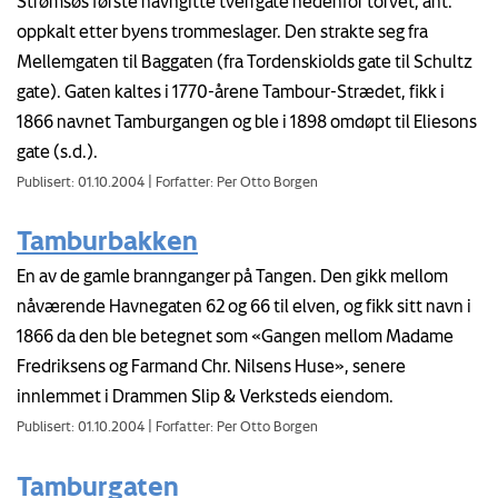
Strømsøs første navngitte tverrgate nedenfor torvet, ant.
oppkalt etter byens trommeslager. Den strakte seg fra
Mellemgaten til Baggaten (fra Tordenskiolds gate til Schultz
gate). Gaten kaltes i 1770-årene Tambour-Strædet, fikk i
1866 navnet Tamburgangen og ble i 1898 omdøpt til Eliesons
gate (s.d.).
Publisert: 01.10.2004
|
Forfatter: Per Otto Borgen
Tamburbakken
En av de gamle brannganger på Tangen. Den gikk mellom
nåværende Havnegaten 62 og 66 til elven, og fikk sitt navn i
1866 da den ble betegnet som «Gangen mellom Madame
Fredriksens og Farmand Chr. Nilsens Huse», senere
innlemmet i Drammen Slip & Verksteds eiendom.
Publisert: 01.10.2004
|
Forfatter: Per Otto Borgen
Tamburgaten