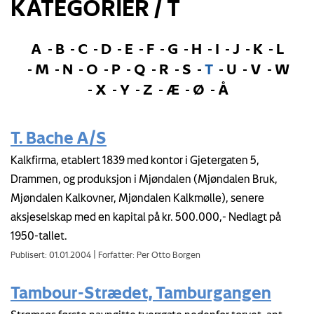
KATEGORIER / T
A
B
C
D
E
F
G
H
I
J
K
L
M
N
O
P
Q
R
S
T
U
V
W
X
Y
Z
Æ
Ø
Å
T. Bache A/S
Kalkfirma, etablert 1839 med kontor i Gjetergaten 5,
Drammen, og produksjon i Mjøndalen (Mjøndalen Bruk,
Mjøndalen Kalkovner, Mjøndalen Kalkmølle), senere
aksjeselskap med en kapital på kr. 500.000,- Nedlagt på
1950-tallet.
Publisert: 01.01.2004
|
Forfatter: Per Otto Borgen
Tambour-Strædet, Tamburgangen