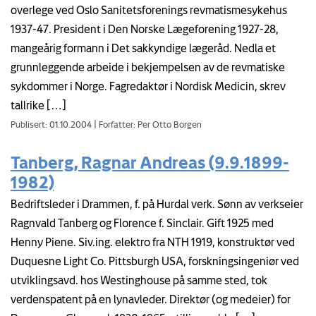
overlege ved Oslo Sanitetsforenings revmatismesykehus
1937-47. President i Den Norske Lægeforening 1927-28,
mangeårig formann i Det sakkyndige lægeråd. Nedla et
grunnleggende arbeide i bekjempelsen av de revmatiske
sykdommer i Norge. Fagredaktør i Nordisk Medicin, skrev
tallrike […]
Publisert: 01.10.2004
|
Forfatter: Per Otto Borgen
Tanberg, Ragnar Andreas (9.9.1899-
1982)
Bedriftsleder i Drammen, f. på Hurdal verk. Sønn av verkseier
Ragnvald Tanberg og Florence f. Sinclair. Gift 1925 med
Henny Piene. Siv.ing. elektro fra NTH 1919, konstruktør ved
Duquesne Light Co. Pittsburgh USA, forskningsingeniør ved
utviklingsavd. hos Westinghouse på samme sted, tok
verdenspatent på en lynavleder. Direktør (og medeier) for