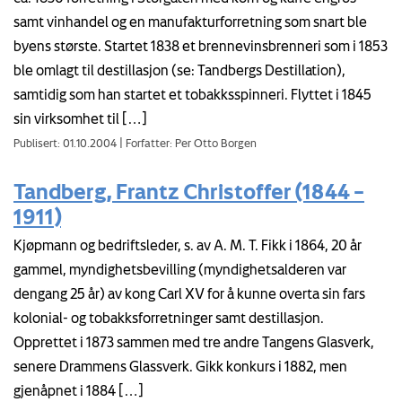
samt vinhandel og en manufakturforretning som snart ble
byens største. Startet 1838 et brennevinsbrenneri som i 1853
ble omlagt til destillasjon (se: Tandbergs Destillation),
samtidig som han startet et tobakksspinneri. Flyttet i 1845
sin virksomhet til […]
Publisert: 01.10.2004
|
Forfatter: Per Otto Borgen
Tandberg, Frantz Christoffer (1844 –
1911)
Kjøpmann og bedriftsleder, s. av A. M. T. Fikk i 1864, 20 år
gammel, myndighetsbevilling (myndighetsalderen var
dengang 25 år) av kong Carl XV for å kunne overta sin fars
kolonial- og tobakksforretninger samt destillasjon.
Opprettet i 1873 sammen med tre andre Tangens Glasverk,
senere Drammens Glassverk. Gikk konkurs i 1882, men
gjenåpnet i 1884 […]