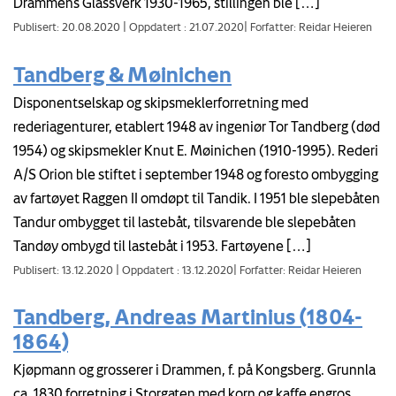
Drammens Glassverk 1930-1965, stillingen ble […]
Publisert: 20.08.2020
|
Oppdatert : 21.07.2020
|
Forfatter: Reidar Heieren
Tandberg & Møinichen
Disponentselskap og skipsmeklerforretning med
rederiagenturer, etablert 1948 av ingeniør Tor Tandberg (død
1954) og skipsmekler Knut E. Møinichen (1910-1995). Rederi
A/S Orion ble stiftet i september 1948 og foresto ombygging
av fartøyet Raggen II omdøpt til Tandik. I 1951 ble slepebåten
Tandur ombygget til lastebåt, tilsvarende ble slepebåten
Tandøy ombygd til lastebåt i 1953. Fartøyene […]
Publisert: 13.12.2020
|
Oppdatert : 13.12.2020
|
Forfatter: Reidar Heieren
Tandberg, Andreas Martinius (1804-
1864)
Kjøpmann og grosserer i Drammen, f. på Kongsberg. Grunnla
ca. 1830 forretning i Storgaten med korn og kaffe engros