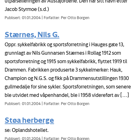
utparselleringen av Austajordene. Den har sitt navn etter
Jacob Styrmoe (s.d.)
Publisert: 01.01.2004
|
Forfatter: Per Otto Borgen
Stærnes, Nils G.
Oppr. sykkelfabrikk og sportsforretning i Hauges gate 13,
grunnlagt av Nils Gunnarsen Stærnes i Rollag 1912 som
sportsforretning og 1915 som sykkelfabrikk, flyttet 1919 til
Drammen. Fabrikken produserte 3 sykkelmerker: Hauk,
Champion og N.G.S. og fikk på Drammensutstillingen 1930
gullmedalje for sine sykler. Sportsforretningen, som senere
ble utvidet med våpenhandel, ble i 1958 videreført av […]
Publisert: 01.01.2004
|
Forfatter: Per Otto Borgen
Støa herberge
se: Oplandshotellet.
Publisert: 01.01.2004
|
Forfatter: Per Otto Borgen