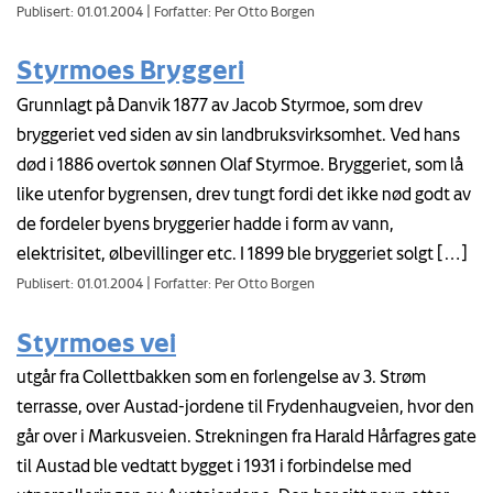
Publisert: 01.01.2004
|
Forfatter: Per Otto Borgen
Styrmoes Bryggeri
Grunnlagt på Danvik 1877 av Jacob Styrmoe, som drev
bryggeriet ved siden av sin landbruksvirksomhet. Ved hans
død i 1886 overtok sønnen Olaf Styrmoe. Bryggeriet, som lå
like utenfor bygrensen, drev tungt fordi det ikke nød godt av
de fordeler byens bryggerier hadde i form av vann,
elektrisitet, ølbevillinger etc. I 1899 ble bryggeriet solgt […]
Publisert: 01.01.2004
|
Forfatter: Per Otto Borgen
Styrmoes vei
utgår fra Collettbakken som en forlengelse av 3. Strøm
terrasse, over Austad-jordene til Frydenhaugveien, hvor den
går over i Markusveien. Strekningen fra Harald Hårfagres gate
til Austad ble vedtatt bygget i 1931 i forbindelse med