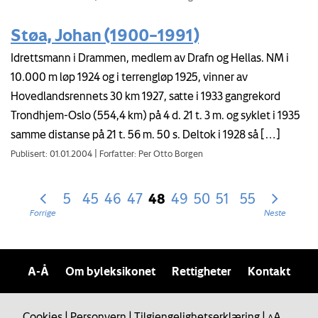
Støa, Johan (1900–1991)
Idrettsmann i Drammen, medlem av Drafn og Hellas. NM i
10.000 m løp 1924 og i terrengløp 1925, vinner av
Hovedlandsrennets 30 km 1927, satte i 1933 gangrekord
Trondhjem-Oslo (554,4 km) på 4 d. 21 t. 3 m. og syklet i 1935
samme distanse på 21 t. 56 m. 50 s. Deltok i 1928 så […]
Publisert: 01.01.2004
|
Forfatter: Per Otto Borgen
5
45
46
47
48
49
50
51
55
Forrige
Neste
A-Å
Om byleksikonet
Rettigheter
Kontakt
Cookies
|
Personvern
|
Tilgjengelighetserklæring
|
A
A