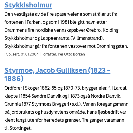
Stykkisholmur
Den vestligste av de fire spaserveiene som stråler ut fra
fontenen i Parken, og som i 1981 ble gitt navn etter
Drammens fire nordiske vennskapsbyer Ørebro, Kolding,
Stykkisholmur og Lappeenranta (Villmanstrand).
Stykkisholmur går fra fontenen vestover mot Dronninggaten.
Publisert: 01.01.2004
|
Forfatter: Per Otto Borgen
Styrmoe, Jacob Gulliksen (1823 –
1886)
Ordfører i Skoger 1862-65 og 1870-73, bryggerieier, f. i Lardal,
kjøpte i 1854 Søndre Danvik og i 1873 også Nordre Danvik.
Grunnla 1877 Styrmoes Bryggeri (s.d.). Var en foregangsmann
på jordbrukets og husdyravlens område, hans fjøsbedrift var
kjent langt utenfor herredets grenser. Tre ganger varamann
til Stortinget.