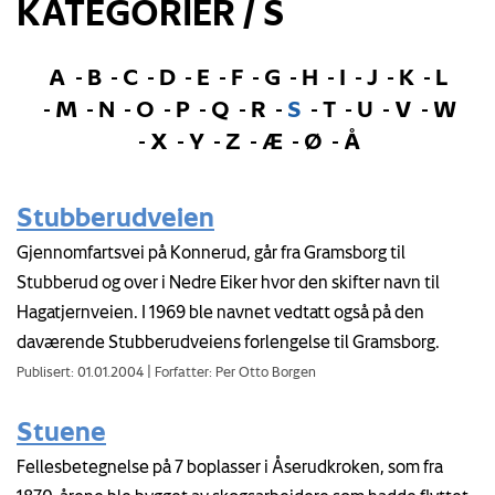
KATEGORIER / S
A
B
C
D
E
F
G
H
I
J
K
L
M
N
O
P
Q
R
S
T
U
V
W
X
Y
Z
Æ
Ø
Å
Stubberudveien
Gjennomfartsvei på Konnerud, går fra Gramsborg til
Stubberud og over i Nedre Eiker hvor den skifter navn til
Hagatjernveien. I 1969 ble navnet vedtatt også på den
daværende Stubberudveiens forlengelse til Gramsborg.
Publisert: 01.01.2004
|
Forfatter: Per Otto Borgen
Stuene
Fellesbetegnelse på 7 boplasser i Åserudkroken, som fra