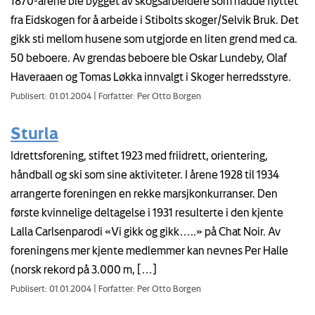
1870-årene ble bygget av skogsarbeidere som hadde flyttet
fra Eidskogen for å arbeide i Stibolts skoger/Selvik Bruk. Det
gikk sti mellom husene som utgjorde en liten grend med ca.
50 beboere. Av grendas beboere ble Oskar Lundeby, Olaf
Haveraaen og Tomas Løkka innvalgt i Skoger herredsstyre.
Publisert: 01.01.2004
|
Forfatter: Per Otto Borgen
Sturla
Idrettsforening, stiftet 1923 med friidrett, orientering,
håndball og ski som sine aktiviteter. I årene 1928 til 1934
arrangerte foreningen en rekke marsjkonkurranser. Den
første kvinnelige deltagelse i 1931 resulterte i den kjente
Lalla Carlsenparodi «Vi gikk og gikk…..» på Chat Noir. Av
foreningens mer kjente medlemmer kan nevnes Per Halle
(norsk rekord på 3.000 m, […]
Publisert: 01.01.2004
|
Forfatter: Per Otto Borgen